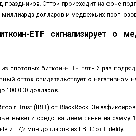
д праздников. Отток происходит на фоне по
3 миллиарда долларов и медвежьих прогнозо
иткоин-ETF сигнализирует о м
у из спотовых биткоин-ETF пятый раз подря
вный отток свидетельствует о негативном 
о 100 000 долларов.
Bitcoin Trust (IBIT) от BlackRock
. Он зафиксиров
ые вывели средства днем ​​ранее на сумму 1
e и 17,2 млн долларов из FBTC от Fidelity.