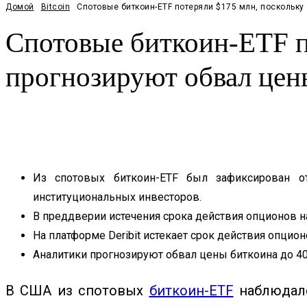
Домой
Bitcoin
Спотовые биткоин-ETF потеряли $175 млн, поскольку 
Спотовые биткоин-ETF п
прогнозируют обвал цен
Facebook
Twitter
Pinterest
WhatsApp
Из спотовых биткоин-ETF был зафиксирован от
институциональных инвесторов.
В преддверии истечения срока действия опционов на
На платформе Deribit истекает срок действия опцио
Аналитики прогнозируют обвал цены биткоина до 40
В США из спотовых
биткоин-ETF
наблюдалс