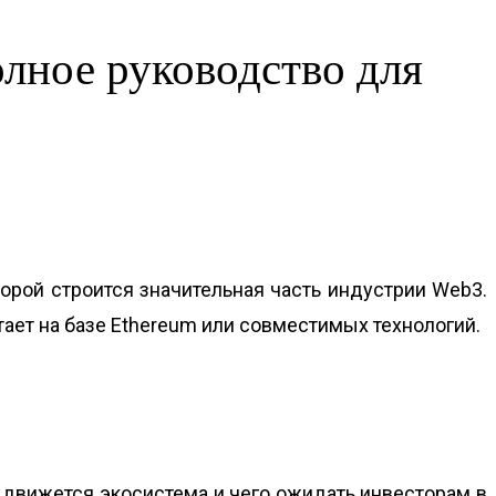
олное руководство для
торой строится значительная часть индустрии Web3.
отает на базе Ethereum или совместимых технологий.
да движется экосистема и чего ожидать инвесторам в