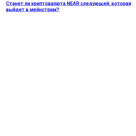
Станет ли криптовалюта NEAR следующей, которая
выйдет в мейнстрим?
Ethereum News подписывайтесь на нас в социальной сети
Twitter и мессенджере Telegram. Будьте первыми в курсе
последних событий!
https://t.me/ethereum_coin_news
ПОСЛЕДНИЕ СТАТЬИ
Акции MSTR упали на 5% после того, как Strategy
продала 1637 биткоинов
Alecs
-
3 Августа, 2026