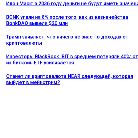
Илон Маск: в 2036 году деньги не будут иметь значен
BONK упали на 8% после того, как из казначейства
BonkDAO вывели $20 млн
Трамп заявляет, что ничего не знает о доходах от
криптовалюты
Инвесторы BlackRock IBIT в среднем потеряли 40%: о
из биткоин ETF усиливается
Станет ли криптовалюта NEAR следующей, которая
выйдет в мейнстрим?
Ethereum News подписывайтесь на нас в социальной сети
Twitter и мессенджере Telegram. Будьте первыми в курсе
последних событий!
https://t.me/ethereum_coin_news