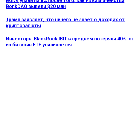
BONK упали на 8% после того, как из казначейства
BonkDAO вывели $20 млн
Трамп заявляет, что ничего не знает о доходах от
криптовалюты
Инвесторы BlackRock IBIT в среднем потеряли 40%: о
из биткоин ETF усиливается
Ethereum News подписывайтесь на нас в социальной сети
Twitter и мессенджере Telegram. Будьте первыми в курсе
последних событий!
https://t.me/ethereum_coin_news
ПОСЛЕДНИЕ СТАТЬИ