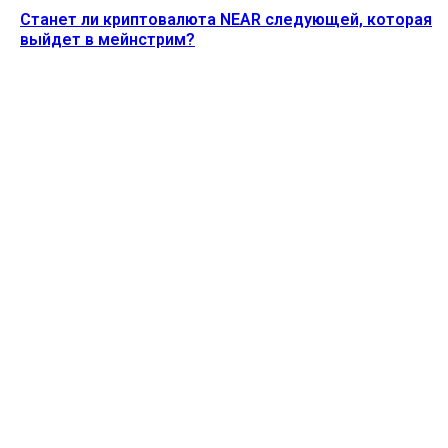
Станет ли криптовалюта NEAR следующей, которая
выйдет в мейнстрим?
Ethereum News подписывайтесь на нас в социальной сети
Twitter и мессенджере Telegram. Будьте первыми в курсе
последних событий!
https://t.me/ethereum_coin_news
ПОСЛЕДНИЕ СТАТЬИ
Акции MSTR упали на 5% после того, как Strategy
продала 1637 биткоинов
Alecs
-
3 Августа, 2026