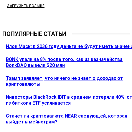
ЗАГРУЗИТЬ БОЛЬШЕ
ПОПУЛЯРНЫЕ СТАТЬИ
Илон Маск: в 2036 году деньги не будут иметь значен
BONK упали на 8% после того, как из казначейства
BonkDAO вывели $20 млн
Трамп заявляет, что ничего не знает о доходах от
криптовалюты
Инвесторы BlackRock IBIT в среднем потеряли 40%: о
из биткоин ETF усиливается
Станет ли криптовалюта NEAR следующей, которая
выйдет в мейнстрим?
Ethereum News подписывайтесь на нас в социальной сети