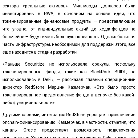
сектора «реальных активов». Миллиарды долларов были
инвестированы в RWA, в основном на основе идеи, что
токенизированные финансовые продукты — представляющие
что угодно, от индивидуальных акций до хедж-фондов на
блокчейне — будут иметь большую полезность. Однако большая
часть инфраструктуры, необходимой для поддержки этого, все
еще находится в стадии разработки.
«Раньше Securitize не использовала оракулы, поскольку
токенизированные фонды, такие как BlackRock BUIDL, не
использовались в DeFi», — рассказал главный операционный
директор RedStone Марцин Казмерчак. «Это было просто
токенизированное представление фонда в цепочке без какой-
либо функциональности».
Другими словами, интеграция RedStone упрощает привлечение
onchain-финансированию. Казмерчак, в частности, отметил, что
каналы Oracle предоставят возможность подключения
выпущенных Securitize средств к протоколам DeFi, таким как