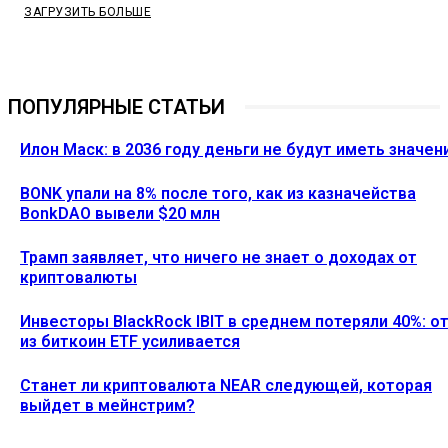
ЗАГРУЗИТЬ БОЛЬШЕ
ПОПУЛЯРНЫЕ СТАТЬИ
Илон Маск: в 2036 году деньги не будут иметь значен
BONK упали на 8% после того, как из казначейства
BonkDAO вывели $20 млн
Трамп заявляет, что ничего не знает о доходах от
криптовалюты
Инвесторы BlackRock IBIT в среднем потеряли 40%: о
из биткоин ETF усиливается
Станет ли криптовалюта NEAR следующей, которая
выйдет в мейнстрим?
Ethereum News подписывайтесь на нас в социальной сети