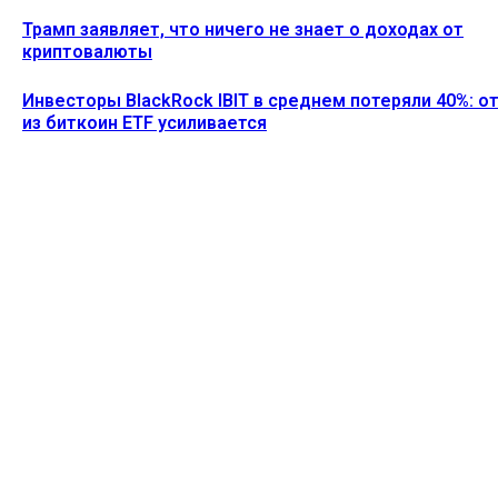
Трамп заявляет, что ничего не знает о доходах от
криптовалюты
Инвесторы BlackRock IBIT в среднем потеряли 40%: о
из биткоин ETF усиливается
Ethereum News подписывайтесь на нас в социальной сети
Twitter и мессенджере Telegram. Будьте первыми в курсе
последних событий!
https://t.me/ethereum_coin_news
ПОСЛЕДНИЕ СТАТЬИ
SharpLink выступает против плана Ethereum по
снижению доходности от стейкинга до нуля