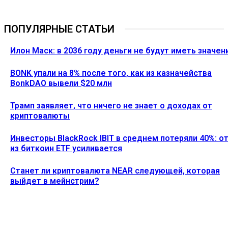
ПОПУЛЯРНЫЕ СТАТЬИ
Илон Маск: в 2036 году деньги не будут иметь значен
BONK упали на 8% после того, как из казначейства
BonkDAO вывели $20 млн
Трамп заявляет, что ничего не знает о доходах от
криптовалюты
Инвесторы BlackRock IBIT в среднем потеряли 40%: о
из биткоин ETF усиливается
Станет ли криптовалюта NEAR следующей, которая
выйдет в мейнстрим?
Ethereum News подписывайтесь на нас в социальной сети
Twitter и мессенджере Telegram. Будьте первыми в курсе
последних событий!