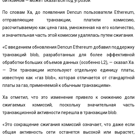
биткоином — может оказаться под угрозой.
По словам Ха, до появления Dencun пользователи Ethereum,
отправляющие транзакции, платили комиссию,
рассчитываемую как цена газа, умноженная на его количество,
и значительная часть этой комиссии удалялась путем сжигания.
«С введением обновления Dencun Ethereum добавил поддержку
транзакций blob, разработанных для более эффективной
обработки больших объемов данных (особенно L2), — сказал Ха.
— Эти транзакции используют отдельную единицу платы,
известную как «газ blob», которая отличается от стандартной
платы за газ, применяемой к обычным транзакциям».
Ха отметил, что это изменение привело к снижению доли
сжигаемых комиссий, поскольку значительная часть
транзакционной активности перешла в транзакции blob.
«Это сокращение сжигания комиссий означает, что даже если
общая активность сети останется высокой или вырастет,