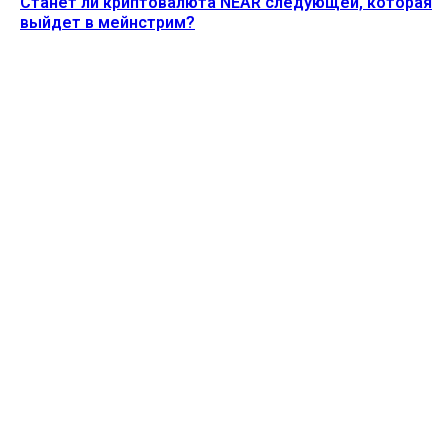
Станет ли криптовалюта NEAR следующей, которая
выйдет в мейнстрим?
Ethereum News подписывайтесь на нас в социальной сети
Twitter и мессенджере Telegram. Будьте первыми в курсе
последних событий!
https://t.me/ethereum_coin_news
ПОСЛЕДНИЕ СТАТЬИ
Акции MSTR упали на 5% после того, как Strategy
продала 1637 биткоинов
Alecs
-
3 Августа, 2026