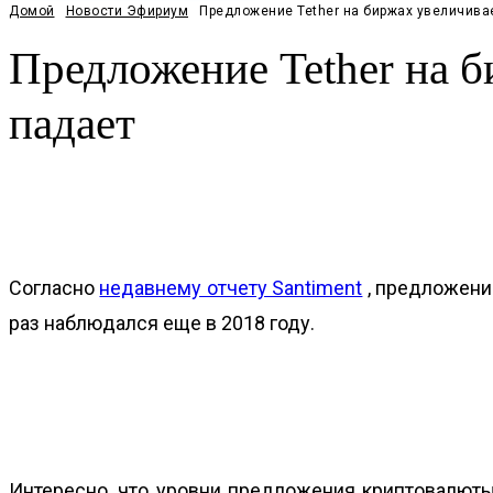
Домой
Новости Эфириум
Предложение Tether на биржах увеличивае
Предложение Tether на б
падает
Facebook
Twitter
Pinterest
WhatsApp
Согласно
недавнему отчету Santiment
, предложени
раз наблюдался еще в 2018 году.
Интересно, что уровни предложения криптовалюты