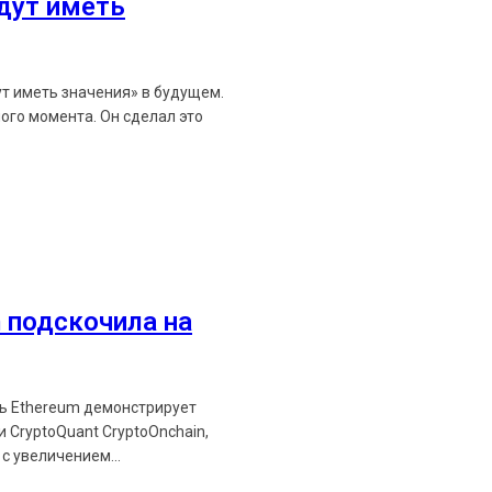
удут иметь
ут иметь значения» в будущем.
ого момента. Он сделал это
 подскочила на
ть Ethereum демонстрирует
 CryptoQuant CryptoOnchain,
с увеличением...