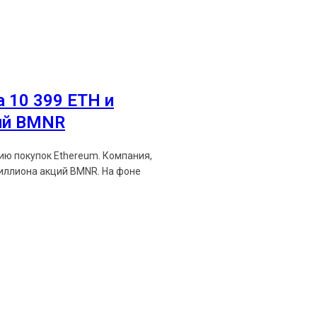
Ethereum News подписывайтес
 10 399 ETH и
Будьте первыми в курсе посл
ий BMNR
https://t.me/ethereum_
пок Ethereum. Компания,
на акций BMNR. На фоне