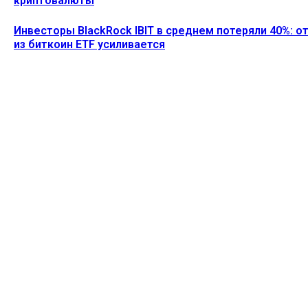
криптовалюты
Инвесторы BlackRock IBIT в среднем потеряли 40%: о
из биткоин ETF усиливается
Ethereum News подписывайтесь на нас в социальной сети
Twitter и мессенджере Telegram. Будьте первыми в курсе
последних событий!
https://t.me/ethereum_coin_news
ПОСЛЕДНИЕ СТАТЬИ
SharpLink выступает против плана Ethereum по
снижению доходности от стейкинга до нуля
Alecs
-
8 Августа, 2026