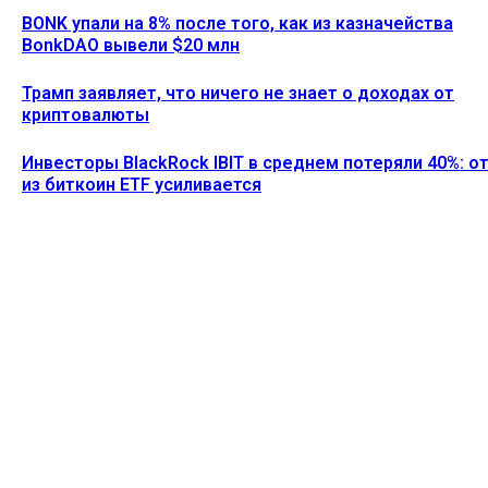
BONK упали на 8% после того, как из казначейства
BonkDAO вывели $20 млн
Трамп заявляет, что ничего не знает о доходах от
криптовалюты
Инвесторы BlackRock IBIT в среднем потеряли 40%: о
из биткоин ETF усиливается
Ethereum News подписывайтесь на нас в социальной сети
Twitter и мессенджере Telegram. Будьте первыми в курсе
последних событий!
https://t.me/ethereum_coin_news
ПОСЛЕДНИЕ СТАТЬИ