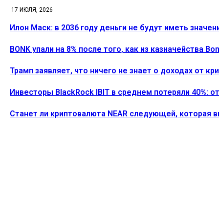
17 ИЮЛЯ, 2026
Илон Маск: в 2036 году деньги не будут иметь значен
BONK упали на 8% после того, как из казначейства B
Трамп заявляет, что ничего не знает о доходах от к
Инвесторы BlackRock IBIT в среднем потеряли 40%: о
Станет ли криптовалюта NEAR следующей, которая 
ПОСЛЕДНИЕ СТАТЬИ
Илон Маск: в 2036 году деньги не будут иметь значе
Alecs
-
26 Июля, 2026
Активность разработчиков Ethereum подскочила на 