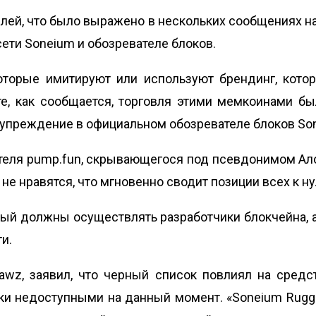
елей, что было выражено в нескольких сообщениях 
сети Soneium и обозревателе блоков.
оторые имитируют или используют брендинг, кот
те, как сообщается, торговля этими мемкоинами б
дупреждение в официальном обозревателе блоков So
теля pump.fun, скрывающегося под псевдонимом Ал
е нравятся, что мгновенно сводит позиции всех к ну
рый должны осуществлять разработчики блокчейна, 
и.
 Kawz, заявил, что черный список повлиял на сред
ки недоступными на данный момент. «Soneium Rugge