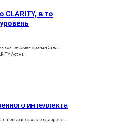
о CLARITY, в то
уровень
как конгрессмен Брайан Стейл
ITY Act на...
венного интеллекта
мает новые вопросы о лидерстве