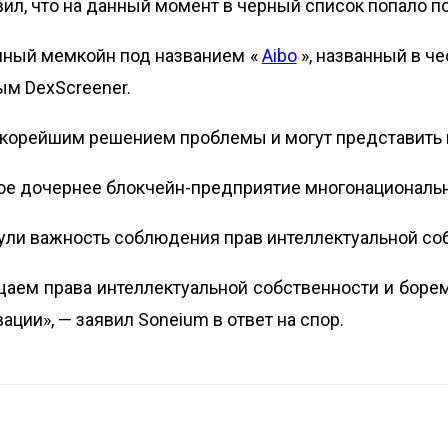
вил, что на данный момент в черный список попало по
нный мемкойн под названием «
Aibo
», названный в ч
ым DexScreener.
скорейшим решением проблемы и могут представить 
ское дочернее блокчейн-предприятие многонациональн
ули важность соблюдения прав интеллектуальной соб
аем права интеллектуальной собственности и боре
ции», — заявил Soneium в ответ на спор.