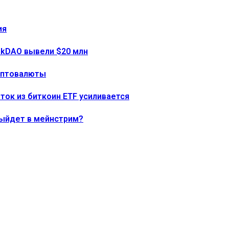
ия
onkDAO вывели $20 млн
риптовалюты
тток из биткоин ETF усиливается
выйдет в мейнстрим?
ния
192% по мере роста цены