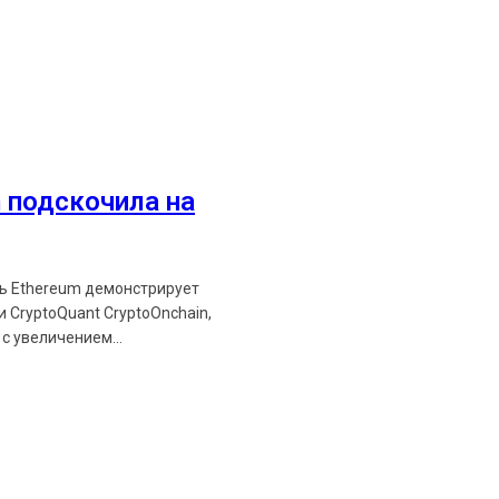
Ethereum News подписывайтес
Будьте первыми в курсе посл
 подскочила на
https://t.me/ethereum_
ть Ethereum демонстрирует
 CryptoQuant CryptoOnchain,
с увеличением...