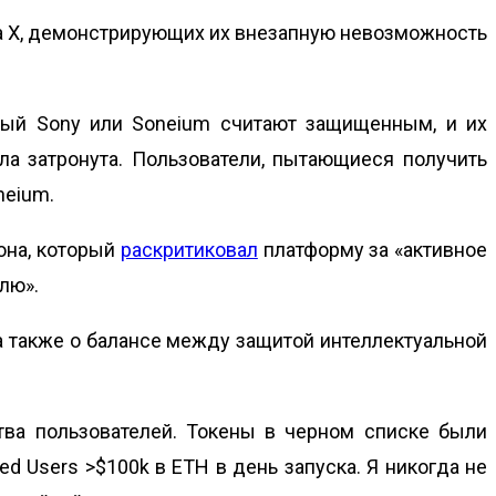
на X, демонстрирующих их внезапную невозможность
орый Sony или Soneium считают защищенным, и их
ыла затронута. Пользователи, пытающиеся получить
neium.
она, который
раскритиковал
платформу за «активное
лю».
а также о балансе между защитой интеллектуальной
ства пользователей. Токены в черном списке были
d Users >$100k в ETH в день запуска. Я никогда не