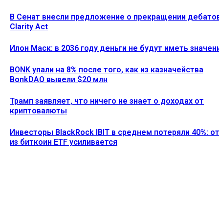
В Сенат внесли предложение о прекращении дебато
Clarity Act
Илон Маск: в 2036 году деньги не будут иметь значен
BONK упали на 8% после того, как из казначейства
BonkDAO вывели $20 млн
Трамп заявляет, что ничего не знает о доходах от
криптовалюты
Инвесторы BlackRock IBIT в среднем потеряли 40%: о
из биткоин ETF усиливается
Ethereum News подписывайтесь на нас в социальной сети
Twitter и мессенджере Telegram. Будьте первыми в курсе
последних событий!
https://t.me/ethereum_coin_news