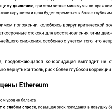
дящему движению
, при этом четкие минимумы по-прежнем
баланс нарушится и цена будет стремиться к более глубоким
вимом положении, колеблясь вокруг критической зон
аткосрочные отскоки для восстановления, этим дви
ьнейшего снижения, особенно с учетом того, что не
, продолжающаяся консолидация выглядит не ст
но вернуть контроль, риск более глубокой коррекци
цены Ethereum
ком уровне баланса.
т о слабом спросе
, повышая риск попадания в ловушку б