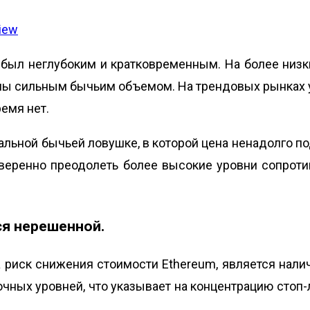
iew
я был неглубоким и кратковременным. На более ни
ены сильным бычьим объемом. На трендовых рынках
ремя нет.
альной бычьей ловушке, в которой цена ненадолго п
веренно преодолеть более высокие уровни сопроти
ся нерешенной.
 риск снижения стоимости Ethereum, является нали
ных уровней, что указывает на концентрацию стоп