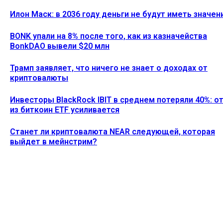
Илон Маск: в 2036 году деньги не будут иметь значен
BONK упали на 8% после того, как из казначейства
BonkDAO вывели $20 млн
Трамп заявляет, что ничего не знает о доходах от
криптовалюты
Инвесторы BlackRock IBIT в среднем потеряли 40%: о
из биткоин ETF усиливается
Станет ли криптовалюта NEAR следующей, которая
выйдет в мейнстрим?
Ethereum News подписывайтесь на нас в социальной сети
Twitter и мессенджере Telegram. Будьте первыми в курсе
последних событий!
https://t.me/ethereum_coin_news