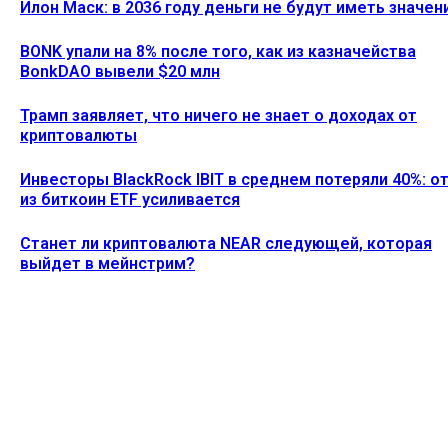
Илон Маск: в 2036 году деньги не будут иметь значен
BONK упали на 8% после того, как из казначейства
BonkDAO вывели $20 млн
Трамп заявляет, что ничего не знает о доходах от
криптовалюты
Инвесторы BlackRock IBIT в среднем потеряли 40%: о
из биткоин ETF усиливается
Станет ли криптовалюта NEAR следующей, которая
выйдет в мейнстрим?
Ethereum News подписывайтесь на нас в социальной сети
Twitter и мессенджере Telegram. Будьте первыми в курсе
последних событий!
https://t.me/ethereum_coin_news