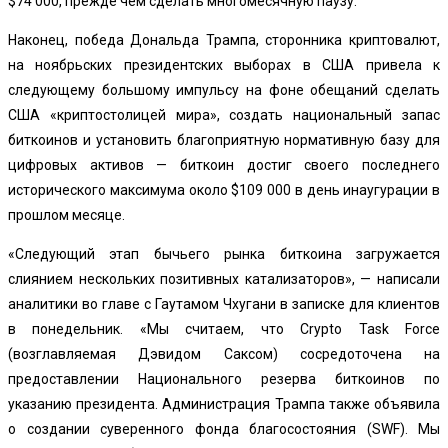
$74 000, прежде чем сделать многомесячную паузу.
Наконец, победа Дональда Трампа, сторонника криптовалют,
на ноябрьских президентских выборах в США привела к
следующему большому импульсу на фоне обещаний сделать
США «криптостолицей мира», создать национальный запас
биткоинов и установить благоприятную нормативную базу для
цифровых активов — биткоин достиг своего последнего
исторического максимума около $109 000 в день инаугурации в
прошлом месяце.
«Следующий этап бычьего рынка биткоина загружается
слиянием нескольких позитивных катализаторов», — написали
аналитики во главе с Гаутамом Чхугани в записке для клиентов
в понедельник. «Мы считаем, что Crypto Task Force
(возглавляемая Дэвидом Саксом) сосредоточена на
предоставлении Национального резерва биткоинов по
указанию президента. Администрация Трампа также объявила
о создании суверенного фонда благосостояния (SWF). Мы