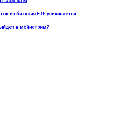
риптовалюты
тток из биткоин ETF усиливается
выйдет в мейнстрим?
ния
192% по мере роста цены
о время как быки защищают важный уровень поддержки