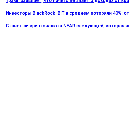
Трамп заявляет, что ничего не знает о доходах от к
Инвесторы BlackRock IBIT в среднем потеряли 40%: о
Станет ли криптовалюта NEAR следующей, которая 
ПОСЛЕДНИЕ СТАТЬИ
Илон Маск: в 2036 году деньги не будут иметь значе
Alecs
-
26 Июля, 2026
Активность разработчиков Ethereum подскочила на 
Alecs
-
22 Июля, 2026
Ethereum готовится к голосованию по CLARITY, в т