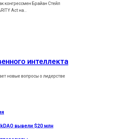
как конгрессмен Брайан Стейл
ITY Act на...
венного интеллекта
мает новые вопросы о лидерстве
ия
onkDAO вывели $20 млн