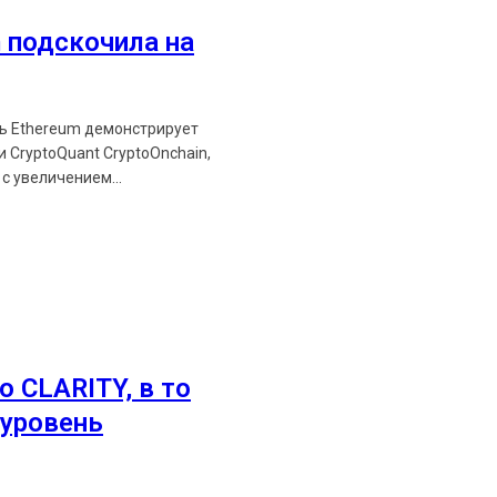
Будьте первыми в курсе посл
 подскочила на
https://t.me/ethereum_
ть Ethereum демонстрирует
 CryptoQuant CryptoOnchain,
с увеличением...
о CLARITY, в то
уровень