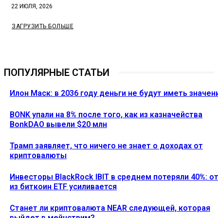
22 ИЮЛЯ, 2026
ЗАГРУЗИТЬ БОЛЬШЕ
ПОПУЛЯРНЫЕ СТАТЬИ
Илон Маск: в 2036 году деньги не будут иметь значен
BONK упали на 8% после того, как из казначейства
BonkDAO вывели $20 млн
Трамп заявляет, что ничего не знает о доходах от
криптовалюты
Инвесторы BlackRock IBIT в среднем потеряли 40%: о
из биткоин ETF усиливается
Станет ли криптовалюта NEAR следующей, которая
выйдет в мейнстрим?