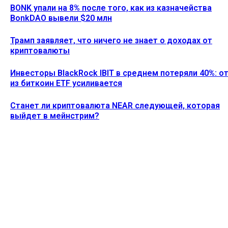
BONK упали на 8% после того, как из казначейства
BonkDAO вывели $20 млн
Трамп заявляет, что ничего не знает о доходах от
криптовалюты
Инвесторы BlackRock IBIT в среднем потеряли 40%: о
из биткоин ETF усиливается
Станет ли криптовалюта NEAR следующей, которая
выйдет в мейнстрим?
Ethereum News подписывайтесь на нас в социальной сети
Twitter и мессенджере Telegram. Будьте первыми в курсе
последних событий!
https://t.me/ethereum_coin_news