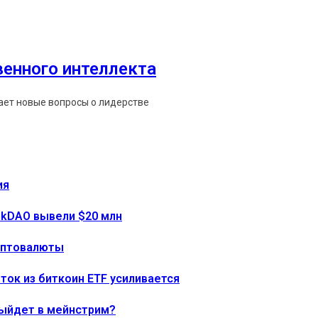
венного интеллекта
мает новые вопросы о лидерстве
ия
onkDAO вывели $20 млн
риптовалюты
тток из биткоин ETF усиливается
выйдет в мейнстрим?