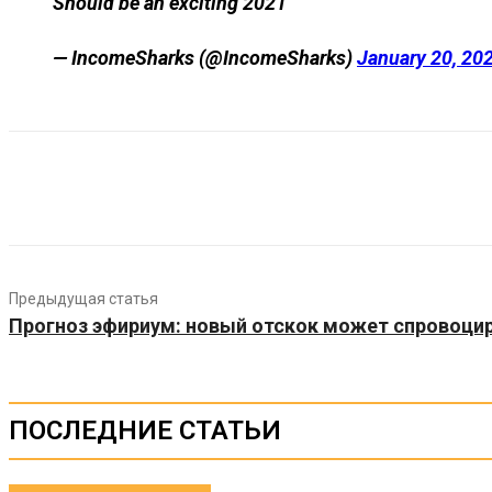
Should be an exciting 2021
— IncomeSharks (@IncomeSharks)
January 20, 20
Предыдущая статья
Прогноз эфириум: новый отскок может спровоцир
ПОСЛЕДНИЕ СТАТЬИ