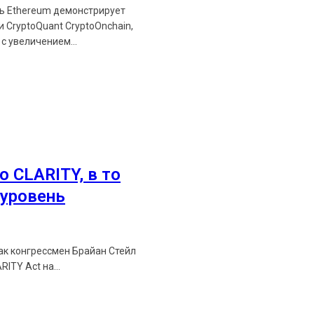
ть Ethereum демонстрирует
 CryptoQuant CryptoOnchain,
с увеличением...
о CLARITY, в то
уровень
как конгрессмен Брайан Стейл
ITY Act на...