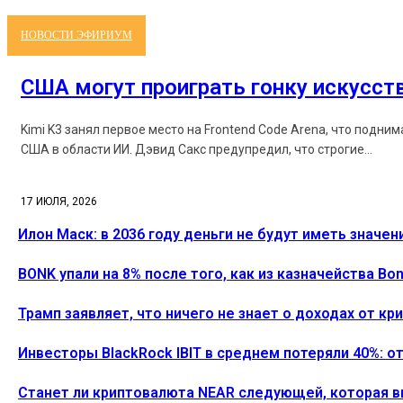
НОВОСТИ ЭФИРИУМ
США могут проиграть гонку искусст
Kimi K3 занял первое место на Frontend Code Arena, что подни
США в области ИИ. Дэвид Сакс предупредил, что строгие...
17 ИЮЛЯ, 2026
Илон Маск: в 2036 году деньги не будут иметь значен
BONK упали на 8% после того, как из казначейства B
Трамп заявляет, что ничего не знает о доходах от к
Инвесторы BlackRock IBIT в среднем потеряли 40%: о
Станет ли криптовалюта NEAR следующей, которая 