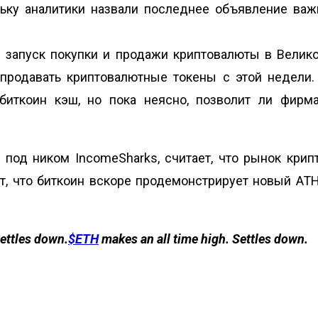
льку аналитики назвали последнее объявление в
л запуск покупки и продажи криптовалюты в Велик
продавать криптовалютные токены с этой недели.
 биткоин кэш, но пока неясно, позволит ли фирм
 под ником IncomeSharks, считает, что рынок крип
т, что биткоин вскоре продемонстрирует новый ATH
Settles down.
$ETH
makes an all time high. Settles down.