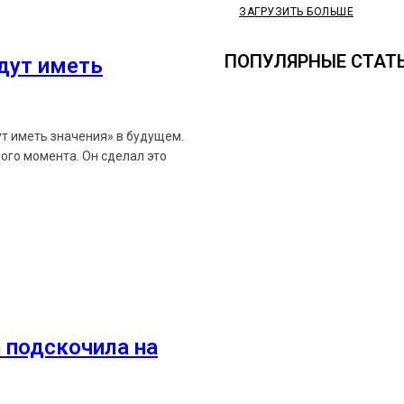
ЗАГРУЗИТЬ БОЛЬШЕ
ПОПУЛЯРНЫЕ СТАТ
удут иметь
ут иметь значения» в будущем.
ого момента. Он сделал это
Ethereum News подписывайтес
Будьте первыми в курсе посл
 подскочила на
https://t.me/ethereum_