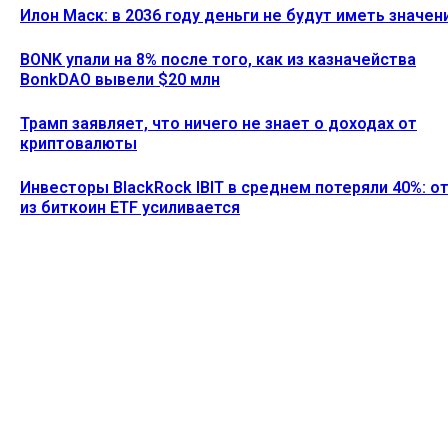
Илон Маск: в 2036 году деньги не будут иметь значен
BONK упали на 8% после того, как из казначейства
BonkDAO вывели $20 млн
Трамп заявляет, что ничего не знает о доходах от
криптовалюты
Инвесторы BlackRock IBIT в среднем потеряли 40%: о
из биткоин ETF усиливается
Ethereum News подписывайтесь на нас в социальной сети
Twitter и мессенджере Telegram. Будьте первыми в курсе
последних событий!
https://t.me/ethereum_coin_news
ПОСЛЕДНИЕ СТАТЬИ