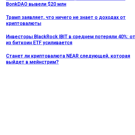
BonkDAO вывели $20 млн
Трамп заявляет, что ничего не знает о доходах от
криптовалюты
Инвесторы BlackRock IBIT в среднем потеряли 40%: о
из биткоин ETF усиливается
Станет ли криптовалюта NEAR следующей, которая
выйдет в мейнстрим?
Ethereum News подписывайтесь на нас в социальной сети
Twitter и мессенджере Telegram. Будьте первыми в курсе
последних событий!
https://t.me/ethereum_coin_news
ПОСЛЕДНИЕ СТАТЬИ