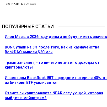
ЗАГРУЗИТЬ БОЛЬШЕ
ПОПУЛЯРНЫЕ СТАТЬИ
Илон Маск: в 2036 году деньги не будут иметь значен
BONK упали на 8% после того, как из казначейства
BonkDAO вывели $20 млн
Трамп заявляет, что ничего не знает о доходах от
криптовалюты
Инвесторы BlackRock IBIT в среднем потеряли 40%: о
из биткоин ETF усиливается
Станет ли криптовалюта NEAR следующей, которая
выйдет в мейнстрим?
Ethereum News подписывайтесь на нас в социальной сети