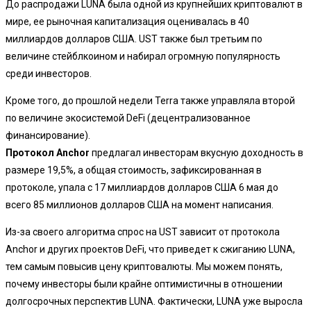
До распродажи LUNA была одной из крупнейших криптовалют в
мире, ее рыночная капитализация оценивалась в 40
миллиардов долларов США. UST также был третьим по
величине стейблкоином и набирал огромную популярность
среди инвесторов.
Кроме того, до прошлой недели Terra также управляла второй
по величине экосистемой DeFi (децентрализованное
финансирование).
Протокол
Anchor
предлагал инвесторам вкусную доходность в
размере 19,5%, а общая стоимость, зафиксированная в
протоколе, упала с 17 миллиардов долларов США 6 мая до
всего 85 миллионов долларов США на момент написания.
Из-за своего алгоритма спрос на UST зависит от протокола
Anchor и других проектов DeFi, что приведет к сжиганию LUNA,
тем самым повысив цену криптовалюты. Мы можем понять,
почему инвесторы были крайне оптимистичны в отношении
долгосрочных перспектив LUNA. Фактически, LUNA уже выросла