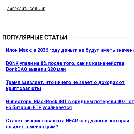
ЗАГРУЗИТЬ БОЛЬШЕ
ПОПУЛЯРНЫЕ СТАТЬИ
Илон Маск: в 2036 году деньги не будут иметь значен
BONK упали на 8% после того, как из казначейства
BonkDAO вывели $20 млн
Трамп заявляет, что ничего не знает о доходах от
криптовалюты
Инвесторы BlackRock IBIT в среднем потеряли 40%: о
из биткоин ETF усиливается
Станет ли криптовалюта NEAR следующей, которая
выйдет в мейнстрим?
Ethereum News подписывайтесь на нас в социальной сети