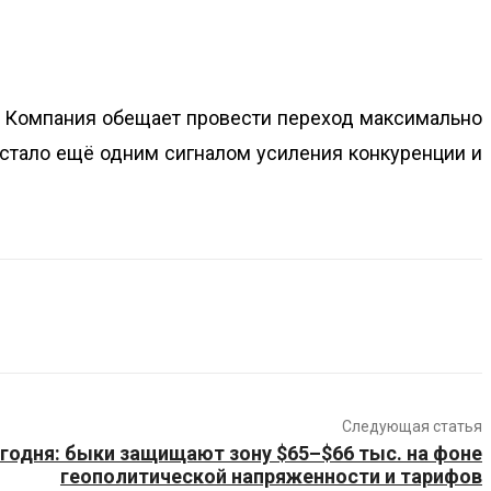
я. Компания обещает провести переход максимально
 стало ещё одним сигналом усиления конкуренции и
Следующая статья
годня: быки защищают зону $65–$66 тыс. на фоне
геополитической напряженности и тарифов