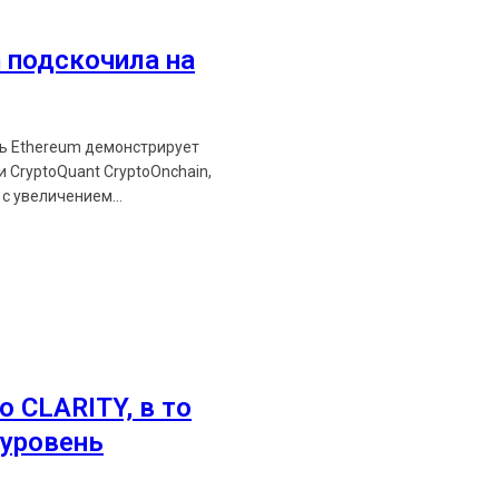
Ethereum News подписывайтес
Будьте первыми в курсе посл
 подскочила на
https://t.me/ethereum_
ть Ethereum демонстрирует
 CryptoQuant CryptoOnchain,
с увеличением...
о CLARITY, в то
уровень