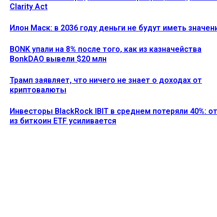
Clarity Act
Илон Маск: в 2036 году деньги не будут иметь значен
BONK упали на 8% после того, как из казначейства
BonkDAO вывели $20 млн
Трамп заявляет, что ничего не знает о доходах от
криптовалюты
Инвесторы BlackRock IBIT в среднем потеряли 40%: о
из биткоин ETF усиливается
Ethereum News подписывайтесь на нас в социальной сети
Twitter и мессенджере Telegram. Будьте первыми в курсе
последних событий!
https://t.me/ethereum_coin_news