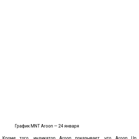
График MNT Aroon — 24 января
Кроме того, индикатор Aroon показывает, что Aroon Up