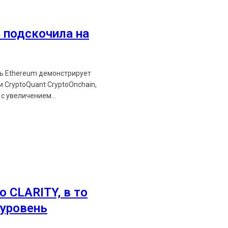
Ethereum News подписывайтес
Будьте первыми в курсе посл
 подскочила на
https://t.me/ethereum_
ть Ethereum демонстрирует
 CryptoQuant CryptoOnchain,
с увеличением...
о CLARITY, в то
уровень