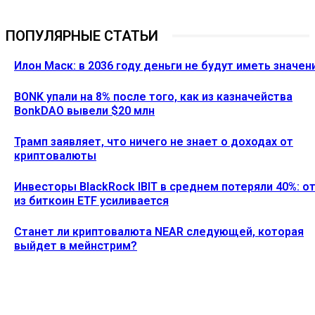
ПОПУЛЯРНЫЕ СТАТЬИ
Илон Маск: в 2036 году деньги не будут иметь значен
BONK упали на 8% после того, как из казначейства
BonkDAO вывели $20 млн
Трамп заявляет, что ничего не знает о доходах от
криптовалюты
Инвесторы BlackRock IBIT в среднем потеряли 40%: о
из биткоин ETF усиливается
Станет ли криптовалюта NEAR следующей, которая
выйдет в мейнстрим?
Ethereum News подписывайтесь на нас в социальной сети
Twitter и мессенджере Telegram. Будьте первыми в курсе
последних событий!