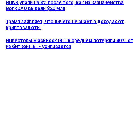
BONK упали на 8% после того, как из казначейства
BonkDAO вывели $20 млн
Трамп заявляет, что ничего не знает о доходах от
криптовалюты
Инвесторы BlackRock IBIT в среднем потеряли 40%: о
из биткоин ETF усиливается
Ethereum News подписывайтесь на нас в социальной сети
Twitter и мессенджере Telegram. Будьте первыми в курсе
последних событий!
https://t.me/ethereum_coin_news
ПОСЛЕДНИЕ СТАТЬИ