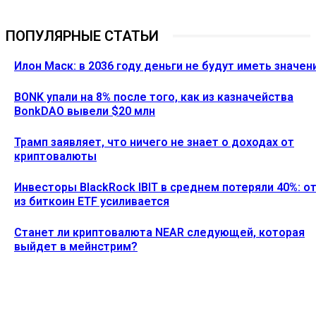
ПОПУЛЯРНЫЕ СТАТЬИ
Илон Маск: в 2036 году деньги не будут иметь значен
BONK упали на 8% после того, как из казначейства
BonkDAO вывели $20 млн
Трамп заявляет, что ничего не знает о доходах от
криптовалюты
Инвесторы BlackRock IBIT в среднем потеряли 40%: о
из биткоин ETF усиливается
Станет ли криптовалюта NEAR следующей, которая
выйдет в мейнстрим?
Ethereum News подписывайтесь на нас в социальной сети
Twitter и мессенджере Telegram. Будьте первыми в курсе
последних событий!