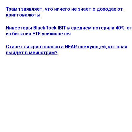
Трамп заявляет, что ничего не знает о доходах от
криптовалюты
Инвесторы BlackRock IBIT в среднем потеряли 40%: о
из биткоин ETF усиливается
Станет ли криптовалюта NEAR следующей, которая
выйдет в мейнстрим?
Ethereum News подписывайтесь на нас в социальной сети
Twitter и мессенджере Telegram. Будьте первыми в курсе
последних событий!
https://t.me/ethereum_coin_news
ПОСЛЕДНИЕ СТАТЬИ