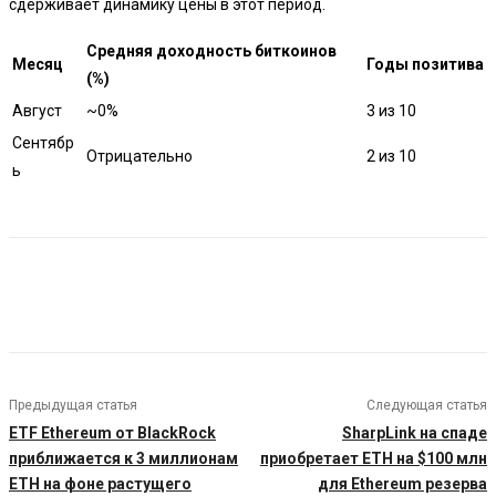
сдерживает динамику цены в этот период.
Средняя доходность биткоинов
Месяц
Годы позитива
(%)
Август
~0%
3 из 10
Сентябр
Отрицательно
2 из 10
ь
Предыдущая статья
Следующая статья
ETF Ethereum от BlackRock
SharpLink на спаде
приближается к 3 миллионам
приобретает ETH на $100 млн
ETH на фоне растущего
для Ethereum резерва