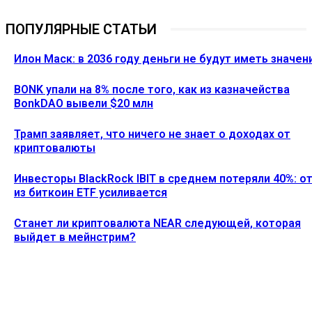
ПОПУЛЯРНЫЕ СТАТЬИ
Илон Маск: в 2036 году деньги не будут иметь значен
BONK упали на 8% после того, как из казначейства
BonkDAO вывели $20 млн
Трамп заявляет, что ничего не знает о доходах от
криптовалюты
Инвесторы BlackRock IBIT в среднем потеряли 40%: о
из биткоин ETF усиливается
Станет ли криптовалюта NEAR следующей, которая
выйдет в мейнстрим?
Ethereum News подписывайтесь на нас в социальной сети
Twitter и мессенджере Telegram. Будьте первыми в курсе
последних событий!