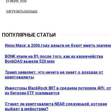
22 ИЮЛЯ, 2026
ЗАГРУЗИТЬ БОЛЬШЕ
ПОПУЛЯРНЫЕ СТАТЬИ
Илон Маск: в 2036 году деньги не будут иметь значен
BONK упали на 8% после того, как из казначейства
BonkDAO вывели $20 млн
Трамп заявляет, что ничего не знает о доходах от
криптовалюты
Инвесторы BlackRock IBIT в среднем потеряли 40%: о
из биткоин ETF усиливается
Станет ли криптовалюта NEAR следующей, которая
выйдет в мейнстрим?