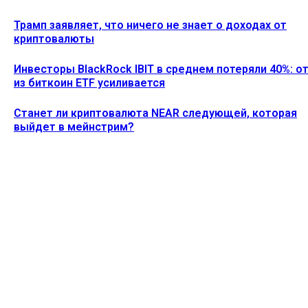
Трамп заявляет, что ничего не знает о доходах от
криптовалюты
Инвесторы BlackRock IBIT в среднем потеряли 40%: о
из биткоин ETF усиливается
Станет ли криптовалюта NEAR следующей, которая
выйдет в мейнстрим?
Ethereum News подписывайтесь на нас в социальной сети
Twitter и мессенджере Telegram. Будьте первыми в курсе
последних событий!
https://t.me/ethereum_coin_news
ПОСЛЕДНИЕ СТАТЬИ