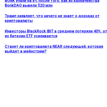
BONK упали на 8% после того, как из казначейства
BonkDAO вывели $20 млн
Трамп заявляет, что ничего не знает о доходах от
криптовалюты
Инвесторы BlackRock IBIT в среднем потеряли 40%: о
из биткоин ETF усиливается
Станет ли криптовалюта NEAR следующей, которая
выйдет в мейнстрим?
Ethereum News подписывайтесь на нас в социальной сети
Twitter и мессенджере Telegram. Будьте первыми в курсе
последних событий!
https://t.me/ethereum_coin_news