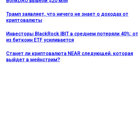
BonkDAO вывели $20 млн
Трамп заявляет, что ничего не знает о доходах от
криптовалюты
Инвесторы BlackRock IBIT в среднем потеряли 40%: о
из биткоин ETF усиливается
Станет ли криптовалюта NEAR следующей, которая
выйдет в мейнстрим?
Ethereum News подписывайтесь на нас в социальной сети
Twitter и мессенджере Telegram. Будьте первыми в курсе
последних событий!
https://t.me/ethereum_coin_news
ПОСЛЕДНИЕ СТАТЬИ