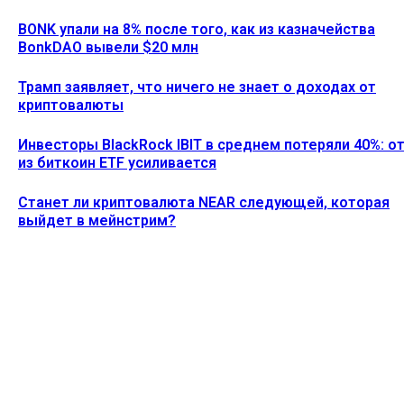
BONK упали на 8% после того, как из казначейства
BonkDAO вывели $20 млн
Трамп заявляет, что ничего не знает о доходах от
криптовалюты
Инвесторы BlackRock IBIT в среднем потеряли 40%: о
из биткоин ETF усиливается
Станет ли криптовалюта NEAR следующей, которая
выйдет в мейнстрим?
Ethereum News подписывайтесь на нас в социальной сети
Twitter и мессенджере Telegram. Будьте первыми в курсе
последних событий!
https://t.me/ethereum_coin_news