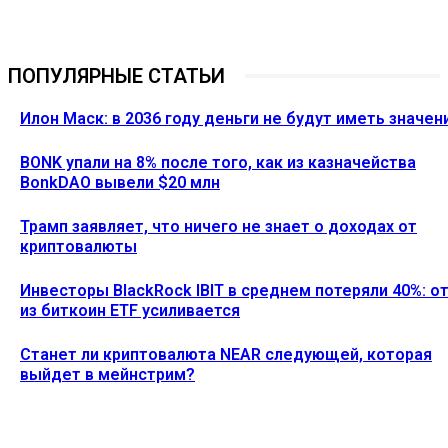
ПОПУЛЯРНЫЕ СТАТЬИ
Илон Маск: в 2036 году деньги не будут иметь значен
BONK упали на 8% после того, как из казначейства
BonkDAO вывели $20 млн
Трамп заявляет, что ничего не знает о доходах от
криптовалюты
Инвесторы BlackRock IBIT в среднем потеряли 40%: о
из биткоин ETF усиливается
Станет ли криптовалюта NEAR следующей, которая
выйдет в мейнстрим?
Ethereum News подписывайтесь на нас в социальной сети
Twitter и мессенджере Telegram. Будьте первыми в курсе
последних событий!