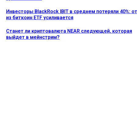
Инвесторы BlackRock IBIT в среднем потеряли 40%: о
из биткоин ETF усиливается
Станет ли криптовалюта NEAR следующей, которая
выйдет в мейнстрим?
Ethereum News подписывайтесь на нас в социальной сети
Twitter и мессенджере Telegram. Будьте первыми в курсе
последних событий!
https://t.me/ethereum_coin_news
ПОСЛЕДНИЕ СТАТЬИ
Акции MSTR упали на 5% после того, как Strategy
продала 1637 биткоинов