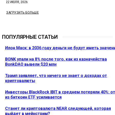
22 ИЮЛЯ, 2026
ЗАГРУЗИТЬ БОЛЬШЕ
ПОПУЛЯРНЫЕ СТАТЬИ
Илон Маск: в 2036 году деньги не будут иметь значен
BONK упали на 8% после того, как из казначейства
BonkDAO вывели $20 млн
Трамп заявляет, что ничего не знает о доходах от
криптовалюты
Инвесторы BlackRock IBIT в среднем потеряли 40%: о
из биткоин ETF усиливается
Станет ли криптовалюта NEAR следующей, которая
выйдет в мейнстрим?