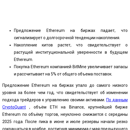
Facebook
Twitter
Pinterest
WhatsApp
Предложение Ethereum на биржах падает, что
сигнализирует о долгосрочной тенденции накопления.
Накопление китов растет, что свидетельствует о
растущей институциональной уверенности в будущем
Ethereum.
Покупка Ethereum компанией BitMine увеличивает запасы
и рассчитывает на 5% от общего объема поставок.
Предложение Ethereum на биржах упало до самого низкого
уровня за более чем год, что свидетельствует об изменении
подхода трейдеров к управлению своими активами.
По данным
CryptoQuant
, объём ETH на Binance, крупнейшей бирже
Ethereum по объёму торгов, неуклонно снижается с середины
2025 года. После пика в июне и июле резервы начали резко
сокращаться в ноябре, достигнув минимума с мая предыдущего