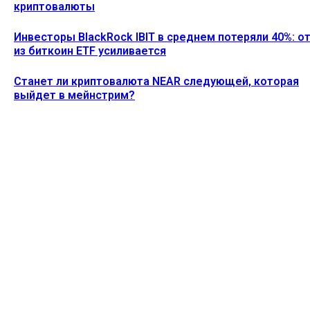
криптовалюты
Инвесторы BlackRock IBIT в среднем потеряли 40%: о
из биткоин ETF усиливается
Станет ли криптовалюта NEAR следующей, которая
выйдет в мейнстрим?
Ethereum News подписывайтесь на нас в социальной сети
Twitter и мессенджере Telegram. Будьте первыми в курсе
последних событий!
https://t.me/ethereum_coin_news
ПОСЛЕДНИЕ СТАТЬИ
Акции MSTR упали на 5% после того, как Strategy