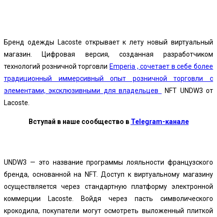
Facebook
Twitter
Pinterest
WhatsApp
Бренд одежды Lacoste открывает к лету новый виртуальный
магазин.
Цифровая версия, созданная разработчиком
технологий розничной торговли
Emperia , сочетает в себе более
традиционный иммерсивный опыт розничной торговли с
элементами, эксклюзивными для владельцев
NFT UNDW3 от
Lacoste.
Вступай в наше сообщество в
Telegram-канале
UNDW3 — это название программы лояльности французского
бренда, основанной на
NFT
. Доступ к виртуальному магазину
осуществляется через стандартную платформу электронной
коммерции Lacoste. Войдя через пасть символического
крокодила, покупатели могут осмотреть выложенный плиткой