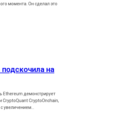
ого момента. Он сделал это
Ethereum News подписывайтес
Будьте первыми в курсе посл
 подскочила на
https://t.me/ethereum_
ть Ethereum демонстрирует
 CryptoQuant CryptoOnchain,
с увеличением...