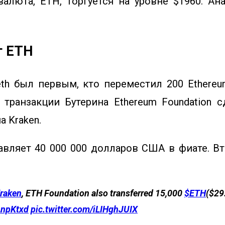
люта, ETH, торгуется на уровне $1960. Ана
т ETH
k.eth был первым, кто переместил 200 Ether
транзакции Бутерина Ethereum Foundation 
а Kraken.
авляет 40 000 000 долларов США в фиате. 
raken
, ETH Foundation also transferred 15,000
$ETH
($29
LnpKtxd
pic.twitter.com/iLIHghJUIX