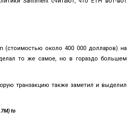
литики Santiment считают, что ETH вот-вот
eum (стоимостью около 400 000 долларов) на
сделал то же самое, но в гораздо большем
Вторую транзакцию также заметил и выделил
.7M) to