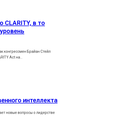
о CLARITY, в то
уровень
как конгрессмен Брайан Стейл
ITY Act на...
венного интеллекта
мает новые вопросы о лидерстве