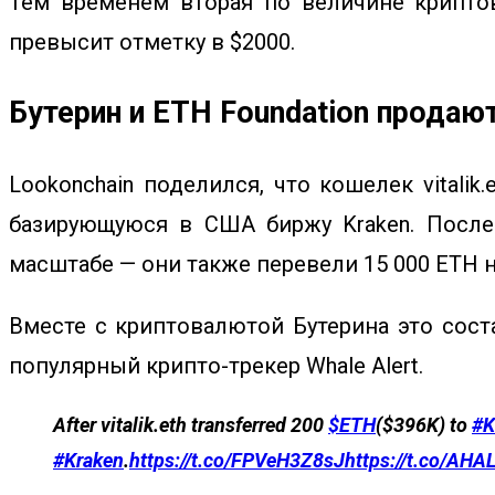
Тем временем вторая по величине криптова
превысит отметку в $2000.
Бутерин и ETH Foundation продаю
Lookonchain поделился, что кошелек vitali
базирующуюся в США биржу Kraken. После 
масштабе — они также перевели 15 000 ETH н
Вместе с криптовалютой Бутерина это сост
популярный крипто-трекер Whale Alert.
After vitalik.eth transferred 200
$ETH
($396K) to
#K
#Kraken
.
https://t.co/FPVeH3Z8sJ
https://t.co/AHA