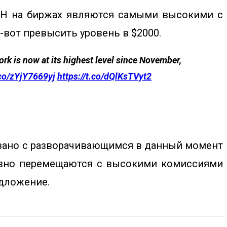
ETH на биржах являются самыми высокими с
-вот превысить уровень в $2000.
rk is now at its highest level since November,
.co/zYjY7669yj
https://t.co/dQlKsTVyt2
язано с разворачивающимся в данный момент
ивно перемещаются с высокими комиссиями
дложение.