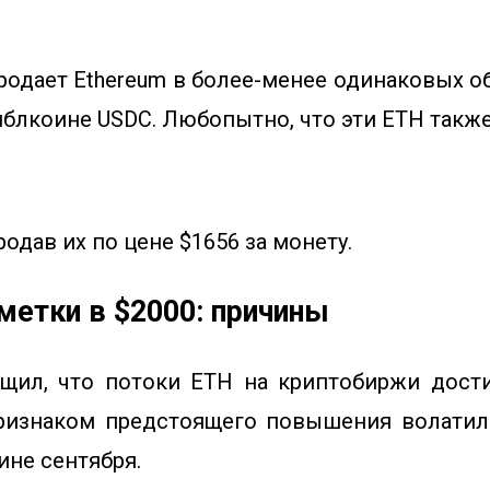
родает Ethereum в более-менее одинаковых об
йблкоине USDC. Любопытно, что эти ETH также
родав их по цене $1656 за монету.
метки в $2000: причины
общил, что потоки ETH на криптобиржи дос
признаком предстоящего повышения волатиль
ине сентября.