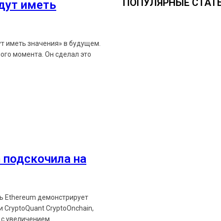
ПОПУЛЯРНЫЕ СТАТ
удут иметь
ут иметь значения» в будущем.
ого момента. Он сделал это
Ethereum News подписывайтес
Будьте первыми в курсе посл
 подскочила на
https://t.me/ethereum_
ть Ethereum демонстрирует
 CryptoQuant CryptoOnchain,
с увеличением...