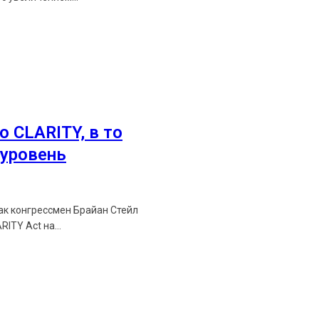
о CLARITY, в то
уровень
как конгрессмен Брайан Стейл
ITY Act на...