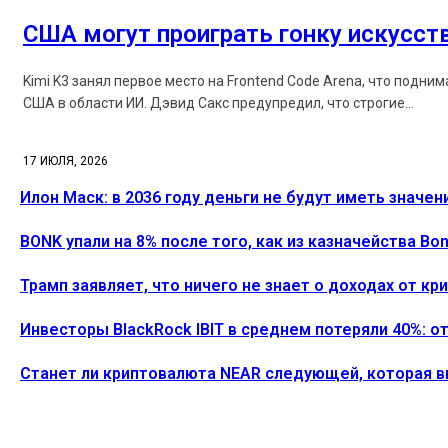
США могут проиграть гонку искусст
Kimi K3 занял первое место на Frontend Code Arena, что подни
США в области ИИ. Дэвид Сакс предупредил, что строгие...
17 ИЮЛЯ, 2026
Илон Маск: в 2036 году деньги не будут иметь значен
BONK упали на 8% после того, как из казначейства B
Трамп заявляет, что ничего не знает о доходах от к
Инвесторы BlackRock IBIT в среднем потеряли 40%: о
Станет ли криптовалюта NEAR следующей, которая 
ПОСЛЕДНИЕ СТАТЬИ