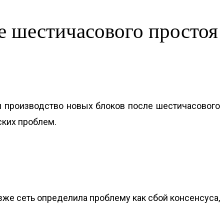
ле шестичасового простоя
л производство новых блоков после шестичасового
еских проблем.
озже сеть определила проблему как сбой консенсуса,