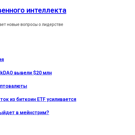
венного интеллекта
мает новые вопросы о лидерстве
ия
onkDAO вывели $20 млн
риптовалюты
тток из биткоин ETF усиливается
выйдет в мейнстрим?