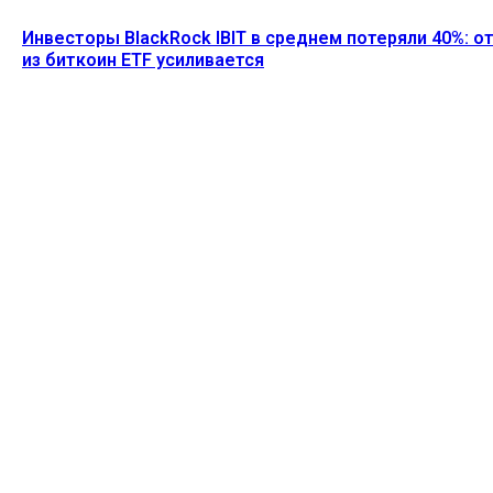
Инвесторы BlackRock IBIT в среднем потеряли 40%: о
из биткоин ETF усиливается
Ethereum News подписывайтесь на нас в социальной сети
Twitter и мессенджере Telegram. Будьте первыми в курсе
последних событий!
https://t.me/ethereum_coin_news
ПОСЛЕДНИЕ СТАТЬИ
SharpLink выступает против плана Ethereum по
снижению доходности от стейкинга до нуля
Alecs
-
8 Августа, 2026