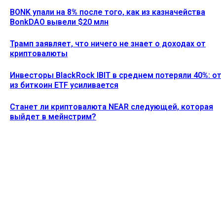
BONK упали на 8% после того, как из казначейства
BonkDAO вывели $20 млн
Трамп заявляет, что ничего не знает о доходах от
криптовалюты
Инвесторы BlackRock IBIT в среднем потеряли 40%: о
из биткоин ETF усиливается
Станет ли криптовалюта NEAR следующей, которая
выйдет в мейнстрим?
Ethereum News подписывайтесь на нас в социальной сети
Twitter и мессенджере Telegram. Будьте первыми в курсе
последних событий!
https://t.me/ethereum_coin_news