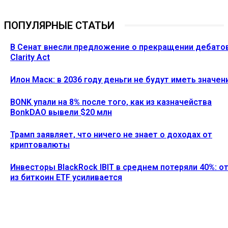
ПОПУЛЯРНЫЕ СТАТЬИ
В Сенат внесли предложение о прекращении дебато
Clarity Act
Илон Маск: в 2036 году деньги не будут иметь значен
BONK упали на 8% после того, как из казначейства
BonkDAO вывели $20 млн
Трамп заявляет, что ничего не знает о доходах от
криптовалюты
Инвесторы BlackRock IBIT в среднем потеряли 40%: о
из биткоин ETF усиливается
Ethereum News подписывайтесь на нас в социальной сети
Twitter и мессенджере Telegram. Будьте первыми в курсе
последних событий!